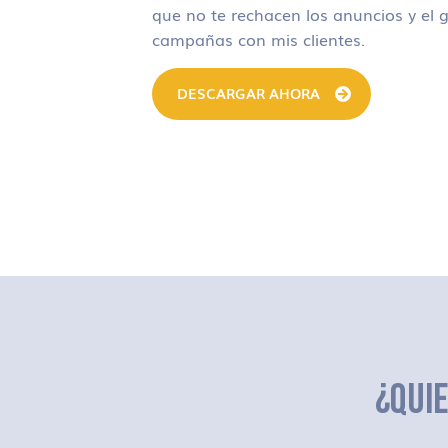
que no te rechacen los anuncios y el g
campañas con mis clientes.
DESCARGAR AHORA
¿QUI