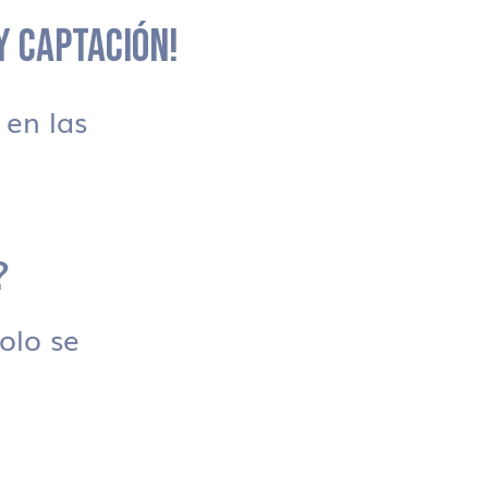
 Y CAPTACIÓN!
en las
?
solo se
.