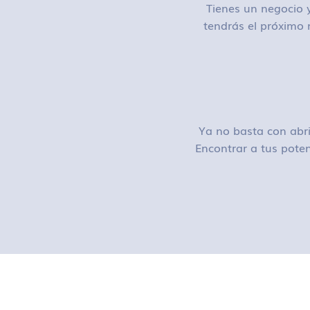
Tienes un negocio y
tendrás el próximo 
Ya no basta con abri
Encontrar a tus poten