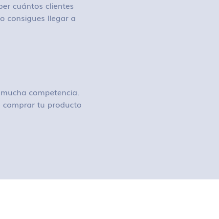
ber cuántos clientes
o consigues llegar a
ay mucha competencia.
 o comprar tu producto