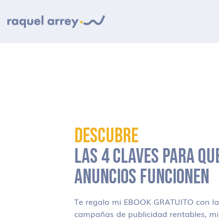
Ir a navegación principal
Ir al contenido principal
Ir al pie de página
DESCUBRE
LAS 4 CLAVES PARA QU
ANUNCIOS FUNCIONEN
Te regalo mi EBOOK GRATUITO con las
campañas de publicidad rentables, m