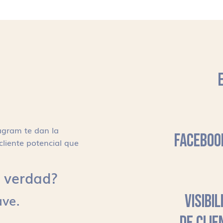
agram te dan la
FACEBOO
cliente potencial que
s, verdad?
ave.
VISIBI