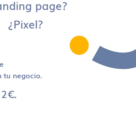
anding page?
¿Pixel?
re
 tu negocio.
 2€.