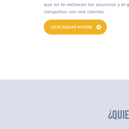
que no te rechacen los anuncios y el g
campañas con mis clientes.
DESCARGAR AHORA
¿QUI