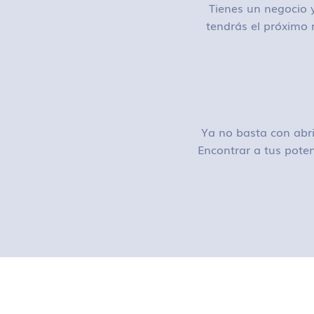
Tienes un negocio y
tendrás el próximo 
Ya no basta con abri
Encontrar a tus poten