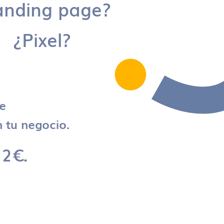
anding page?
¿Pixel?
re
 tu negocio.
 2€.