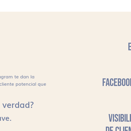
agram te dan la
FACEBOO
cliente potencial que
s, verdad?
ave.
VISIBI