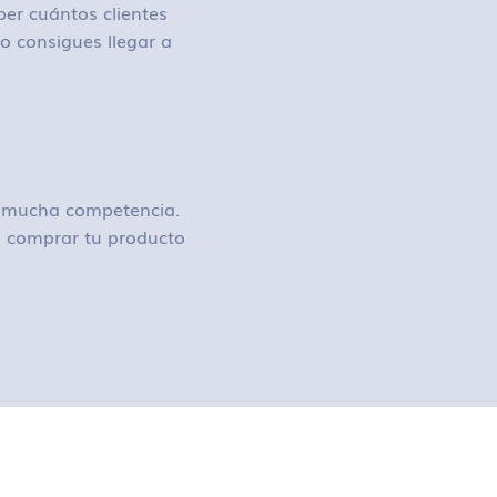
ber cuántos clientes
o consigues llegar a
ay mucha competencia.
 o comprar tu producto