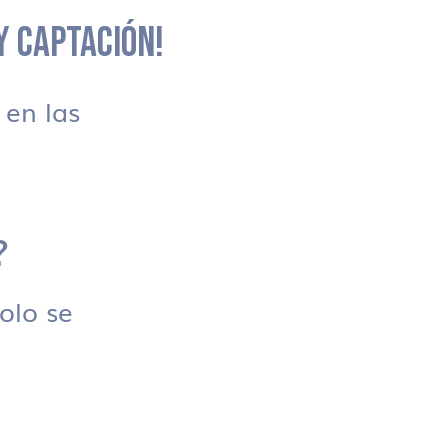
 Y CAPTACIÓN!
en las
?
solo se
.