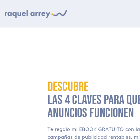
Ir a navegación principal
Ir al contenido principal
Ir al pie de página
DESCUBRE
LAS 4 CLAVES PARA QU
ANUNCIOS FUNCIONEN
Te regalo mi EBOOK GRATUITO con las
campañas de publicidad rentables, m