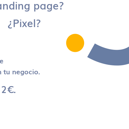
anding page?
¿Pixel?
re
 tu negocio.
 2€.