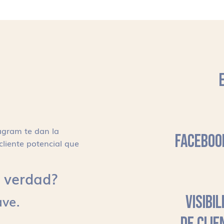
agram te dan la
FACEBOO
cliente potencial que
s, verdad?
ave.
VISIBI