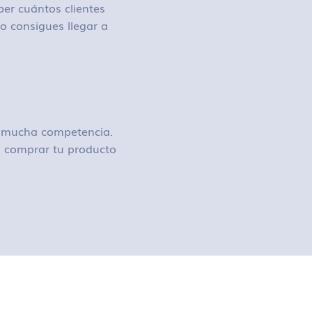
ber cuántos clientes
o consigues llegar a
ay mucha competencia.
 o comprar tu producto