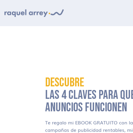
Ir a navegación principal
Ir al contenido principal
Ir al pie de página
DESCUBRE
LAS 4 CLAVES PARA QU
ANUNCIOS FUNCIONEN
Te regalo mi EBOOK GRATUITO con las
campañas de publicidad rentables, m