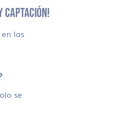
 Y CAPTACIÓN!
en las
?
solo se
.