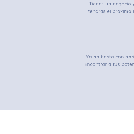
Tienes un negocio y
tendrás el próximo 
Ya no basta con abri
Encontrar a tus poten