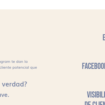
agram te dan la
FACEBOO
cliente potencial que
s, verdad?
ave.
VISIBI