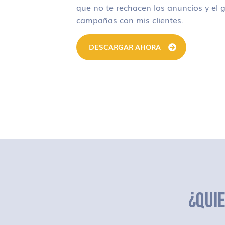
que no te rechacen los anuncios y el g
campañas con mis clientes.
DESCARGAR AHORA
¿QUI