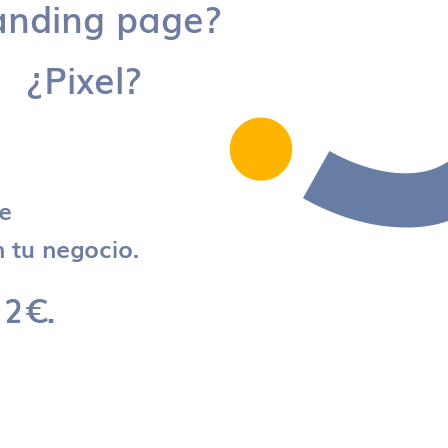
anding page?
¿Pixel?
re
 tu negocio.
 2€.