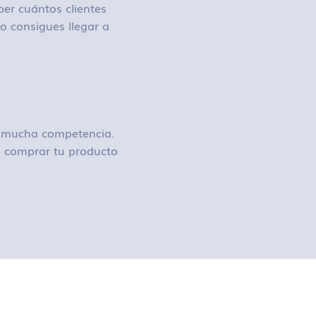
ber cuántos clientes
o consigues llegar a
ay mucha competencia.
 o comprar tu producto