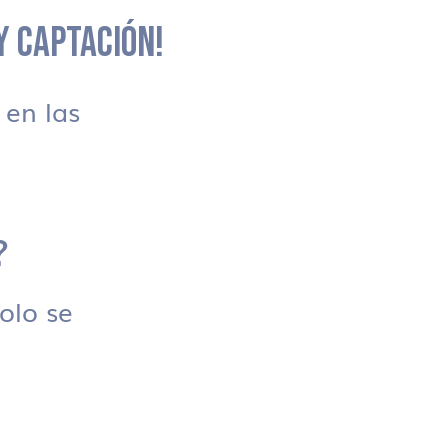
 Y CAPTACIÓN!
en las
?
solo se
.