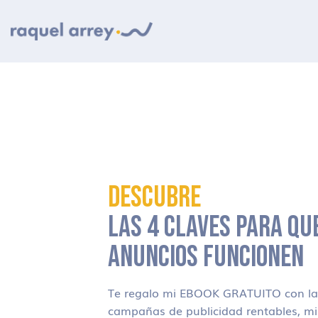
Ir a navegación principal
Ir al contenido principal
Ir al pie de página
DESCUBRE
LAS 4 CLAVES PARA QU
ANUNCIOS FUNCIONEN
Te regalo mi EBOOK GRATUITO con las
campañas de publicidad rentables, m