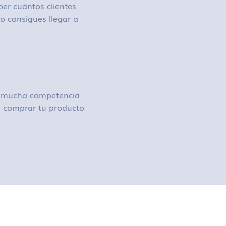
ber cuántos clientes
o consigues llegar a
ay mucha competencia.
 o comprar tu producto