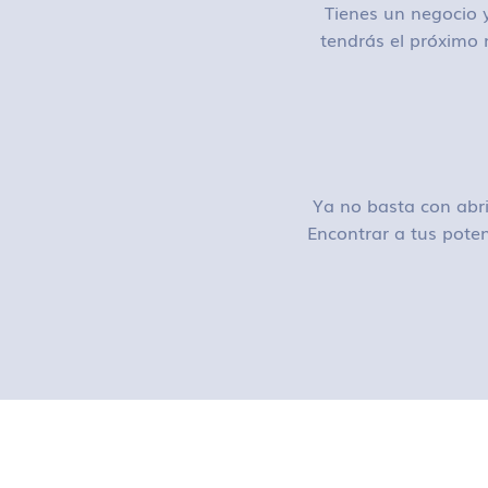
Tienes un negocio y
tendrás el próximo 
Ya no basta con abri
Encontrar a tus poten