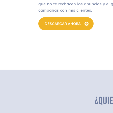
que no te rechacen los anuncios y el g
campañas con mis clientes.
DESCARGAR AHORA
¿QUI