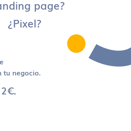
anding page?
¿Pixel?
re
 tu negocio.
 2€.