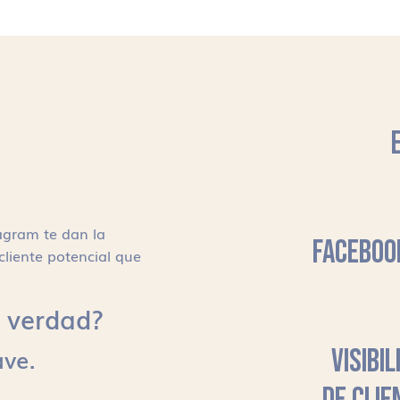
agram te dan la
FACEBOO
cliente potencial que
s, verdad?
ave.
VISIBI