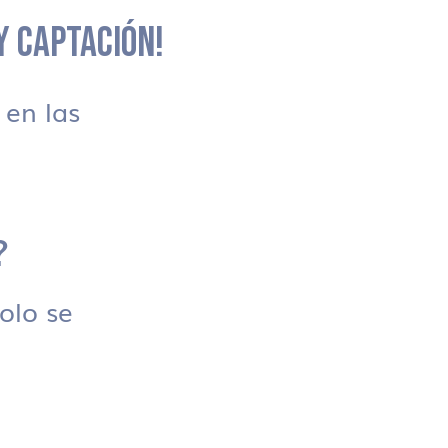
 Y CAPTACIÓN!
en las
?
solo se
.