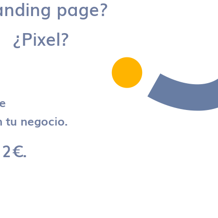
anding page?
¿Pixel?
re
 tu negocio.
 2€.