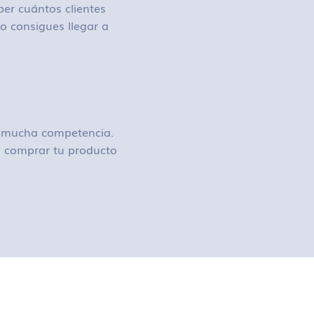
ber cuántos clientes
o consigues llegar a
ay mucha competencia.
 o comprar tu producto