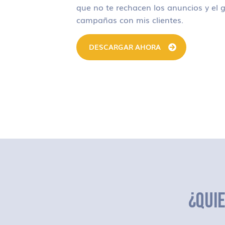
que no te rechacen los anuncios y el g
campañas con mis clientes.
DESCARGAR AHORA
¿QUI