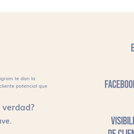
agram te dan la
FACEBOO
cliente potencial que
s, verdad?
ave.
VISIBI