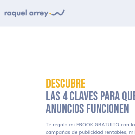
Ir a navegación principal
Ir al contenido principal
Ir al pie de página
DESCUBRE
LAS 4 CLAVES PARA QU
ANUNCIOS FUNCIONEN
Te regalo mi EBOOK GRATUITO con las
campañas de publicidad rentables, m