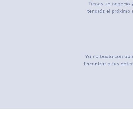
Tienes un negocio y
tendrás el próximo 
Ya no basta con abri
Encontrar a tus poten