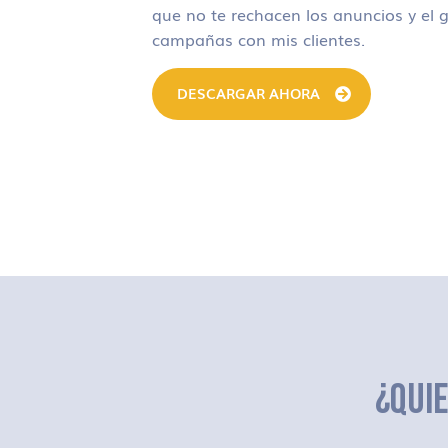
que no te rechacen los anuncios y el g
campañas con mis clientes.
DESCARGAR AHORA
¿QUI