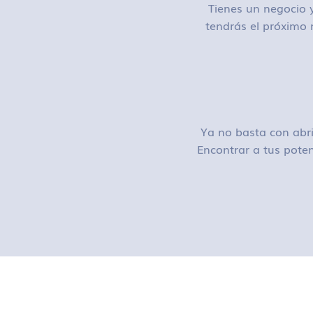
Tienes un negocio y
tendrás el próximo 
Ya no basta con abri
Encontrar a tus poten