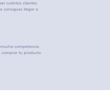
ber cuántos clientes
o consigues llegar a
ay mucha competencia.
 o comprar tu producto