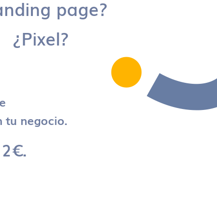
anding page?
¿Pixel?
re
 tu negocio.
 2€.