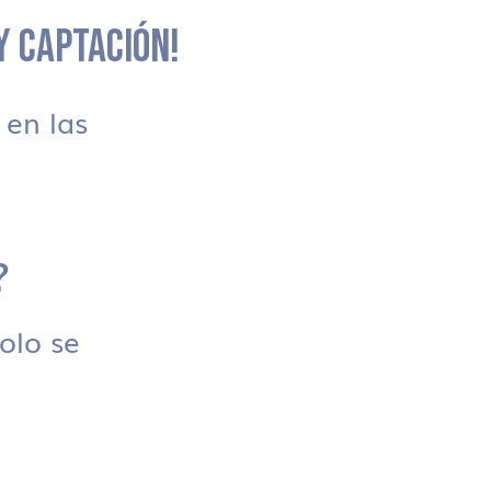
 Y CAPTACIÓN!
en las
?
solo se
.