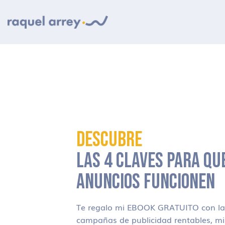
Ir a navegación principal
Ir al contenido principal
Ir al pie de página
DESCUBRE
LAS 4 CLAVES PARA QU
ANUNCIOS FUNCIONEN
Te regalo mi EBOOK GRATUITO con las
campañas de publicidad rentables, m