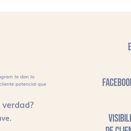
agram te dan la
FACEBOO
cliente potencial que
s, verdad?
ave.
VISIBI