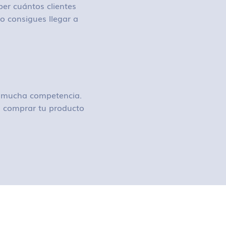
ber cuántos clientes
o consigues llegar a
ay mucha competencia.
 o comprar tu producto