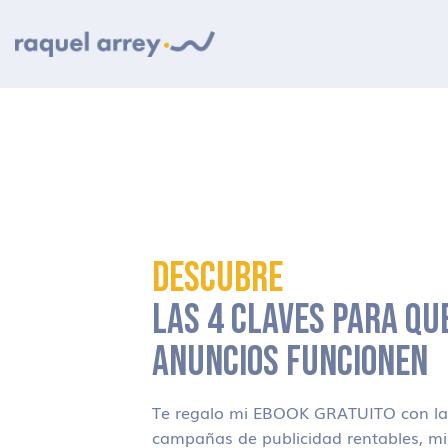
Ir a navegación principal
Ir al contenido principal
Ir al pie de página
DESCUBRE
LAS 4 CLAVES PARA QU
ANUNCIOS FUNCIONEN
Te regalo mi EBOOK GRATUITO con las
campañas de publicidad rentables, m