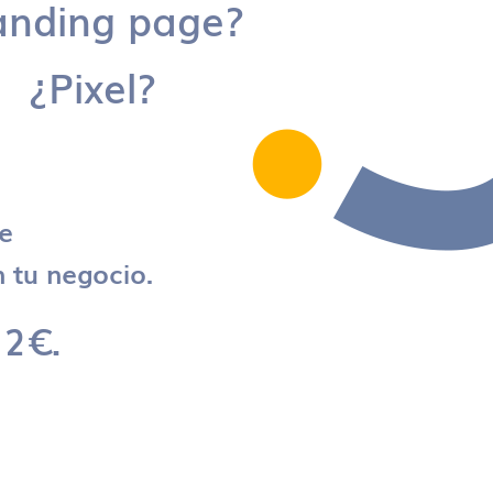
anding page?
¿Pixel?
re
 tu negocio.
 2€.