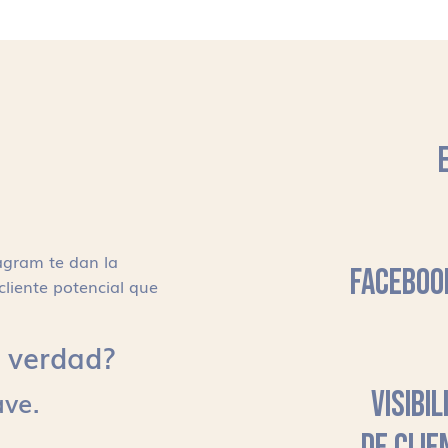
agram te dan la
FACEBOO
cliente potencial que
s, verdad?
ave.
VISIBI