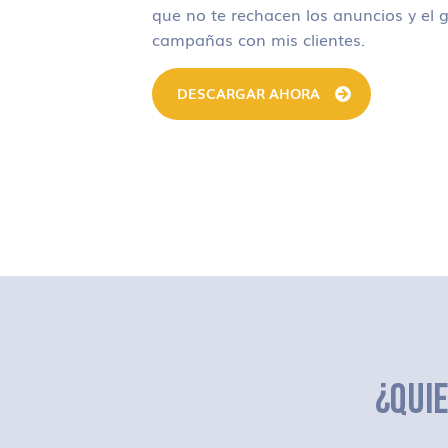
que no te rechacen los anuncios y el g
campañas con mis clientes.
DESCARGAR AHORA
¿QUI