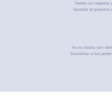
Tienes un negocio y
tendrás el próximo 
Ya no basta con abri
Encontrar a tus poten