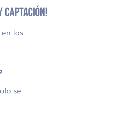
 Y CAPTACIÓN!
en las
?
solo se
.