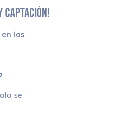
 Y CAPTACIÓN!
en las
?
solo se
.