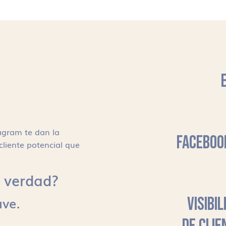
agram te dan la
FACEBOO
cliente potencial que
s, verdad?
ave.
VISIBI