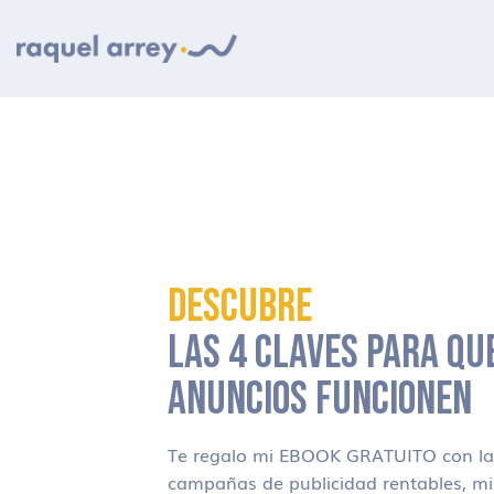
Ir a navegación principal
Ir al contenido principal
Ir al pie de página
DESCUBRE
LAS 4 CLAVES PARA QU
ANUNCIOS FUNCIONEN
Te regalo mi EBOOK GRATUITO con las
campañas de publicidad rentables, m