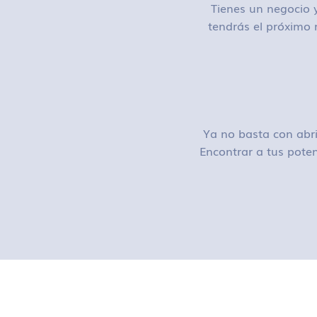
Tienes un negocio y
tendrás el próximo 
Ya no basta con abri
Encontrar a tus poten