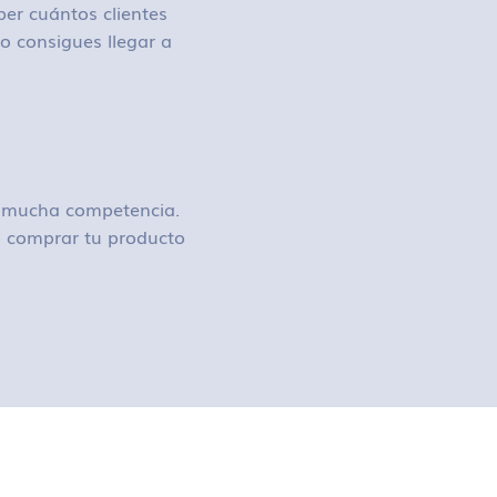
ber cuántos clientes
o consigues llegar a
ay mucha competencia.
 o comprar tu producto