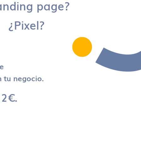
anding page?
¿Pixel?
re
 tu negocio.
 2€.