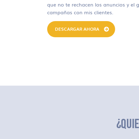
que no te rechacen los anuncios y el g
campañas con mis clientes.
DESCARGAR AHORA
¿QUI