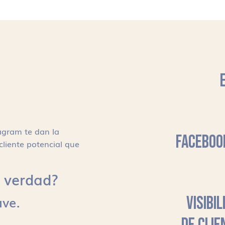
agram te dan la
FACEBOO
cliente potencial que
s, verdad?
ave.
VISIBI