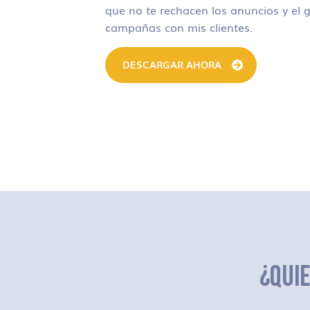
que no te rechacen los anuncios y el g
campañas con mis clientes.
DESCARGAR AHORA
¿QUI