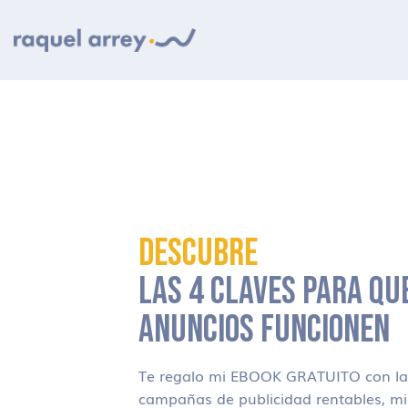
Ir a navegación principal
Ir al contenido principal
Ir al pie de página
DESCUBRE
LAS 4 CLAVES PARA QU
ANUNCIOS FUNCIONEN
Te regalo mi EBOOK GRATUITO con las
campañas de publicidad rentables, m