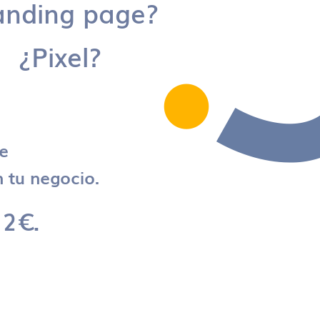
anding page?
¿Pixel?
re
 tu negocio.
 2€.