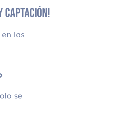
 Y CAPTACIÓN!
en las
?
solo se
.