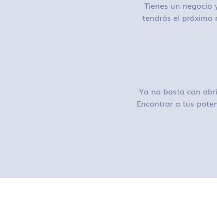
Tienes un negocio y
tendrás el próximo 
Ya no basta con abri
Encontrar a tus poten