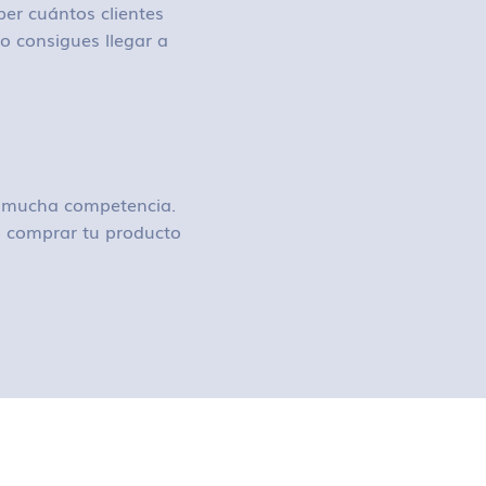
ber cuántos clientes
o consigues llegar a
ay mucha competencia.
 o comprar tu producto