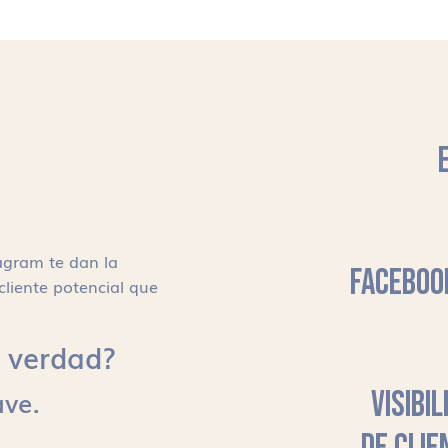
agram te dan la
FACEBOO
cliente potencial que
s, verdad?
ave.
VISIBI