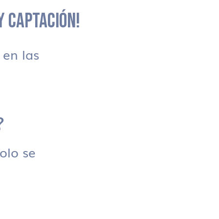
 Y CAPTACIÓN!
en las
?
solo se
.