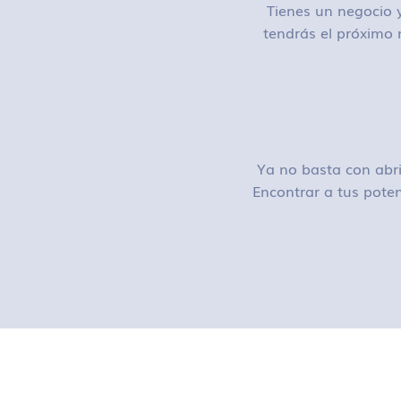
Tienes un negocio y
tendrás el próximo 
Ya no basta con abri
Encontrar a tus poten