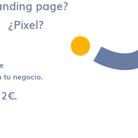
anding page?
¿Pixel?
re
 tu negocio.
 2€.