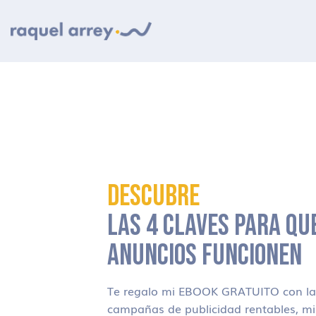
Ir a navegación principal
Ir al contenido principal
Ir al pie de página
DESCUBRE
LAS 4 CLAVES PARA QU
ANUNCIOS FUNCIONEN
Te regalo mi EBOOK GRATUITO con las
campañas de publicidad rentables, m