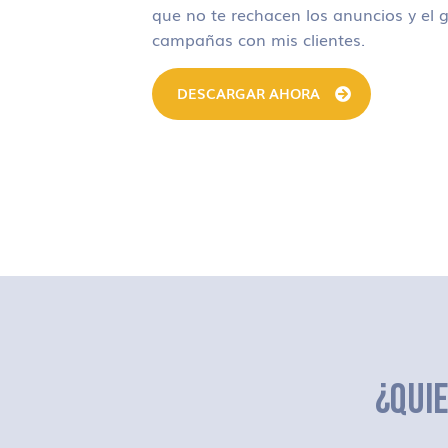
que no te rechacen los anuncios y el g
campañas con mis clientes.
DESCARGAR AHORA
¿QUI