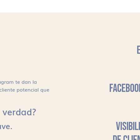
agram te dan la
FACEBOO
cliente potencial que
s, verdad?
ave.
VISIBI