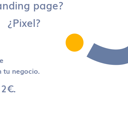
anding page?
¿Pixel?
re
 tu negocio.
 2€.