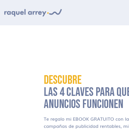
Ir a navegación principal
Ir al contenido principal
Ir al pie de página
DESCUBRE
LAS 4 CLAVES PARA QU
ANUNCIOS FUNCIONEN
Te regalo mi EBOOK GRATUITO con las
campañas de publicidad rentables, m