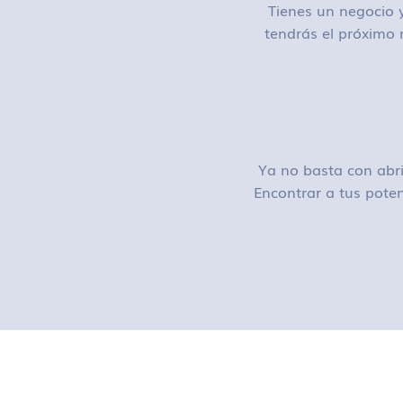
Tienes un negocio y
tendrás el próximo 
Ya no basta con abri
Encontrar a tus poten