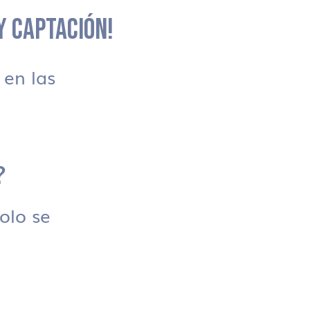
 Y CAPTACIÓN!
en las
?
solo se
.