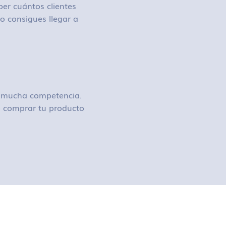
ber cuántos clientes
o consigues llegar a
ay mucha competencia.
 o comprar tu producto