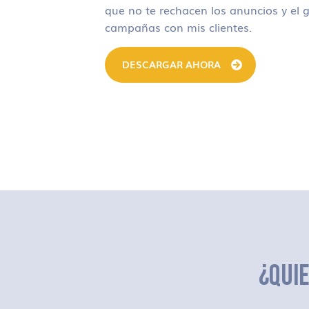
que no te rechacen los anuncios y el g
campañas con mis clientes.
DESCARGAR AHORA
¿QUI