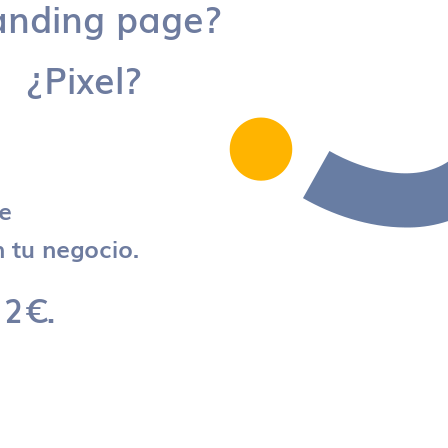
anding page?
¿Pixel?
re
 tu negocio.
 2€.