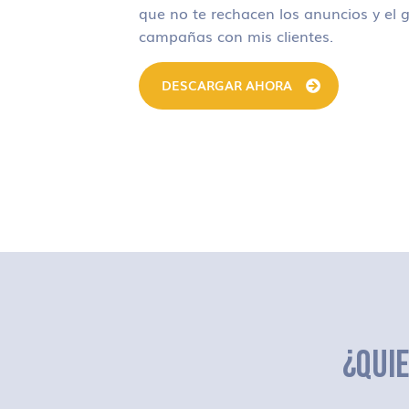
que no te rechacen los anuncios y el g
campañas con mis clientes.
DESCARGAR AHORA
¿QUI