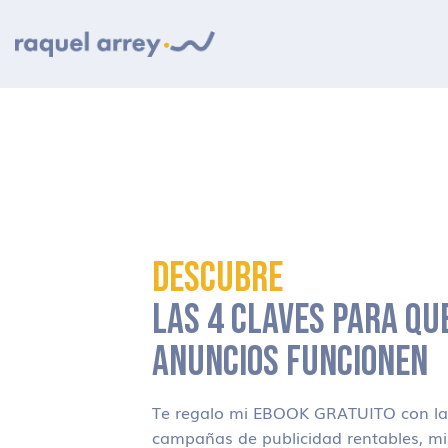
Ir a navegación principal
Ir al contenido principal
Ir al pie de página
DESCUBRE
LAS 4 CLAVES PARA QU
ANUNCIOS FUNCIONEN
Te regalo mi EBOOK GRATUITO con las
campañas de publicidad rentables, m