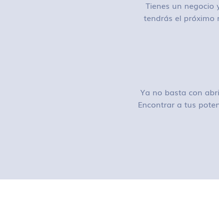
Tienes un negocio y
tendrás el próximo 
Ya no basta con abri
Encontrar a tus poten