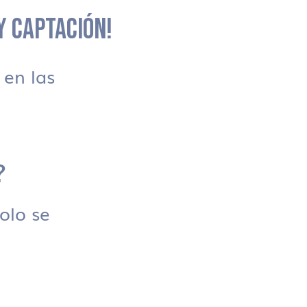
 Y CAPTACIÓN!
en las
?
solo se
.