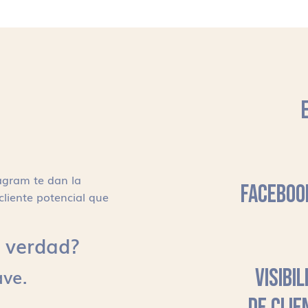
agram te dan la
FACEBOO
cliente potencial que
s, verdad?
ave.
VISIBI