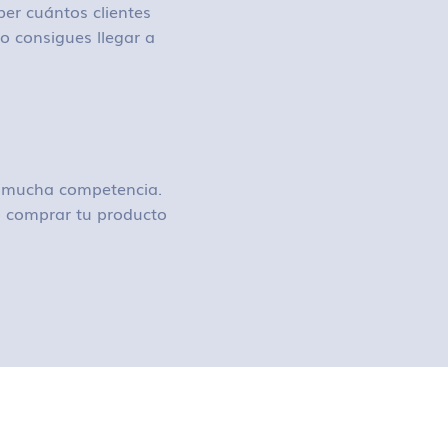
ber cuántos clientes
o consigues llegar a
ay mucha competencia.
 o comprar tu producto