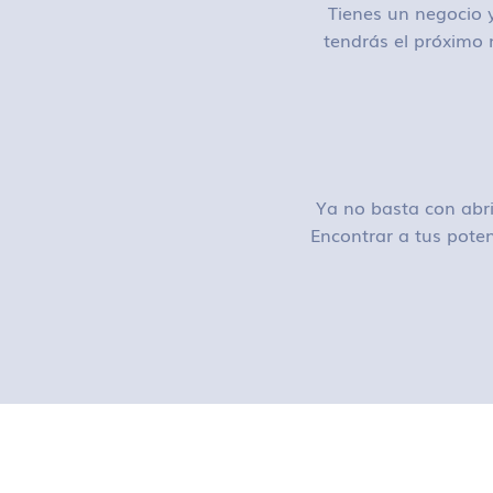
Tienes un negocio y
tendrás el próximo 
Ya no basta con abri
Encontrar a tus poten