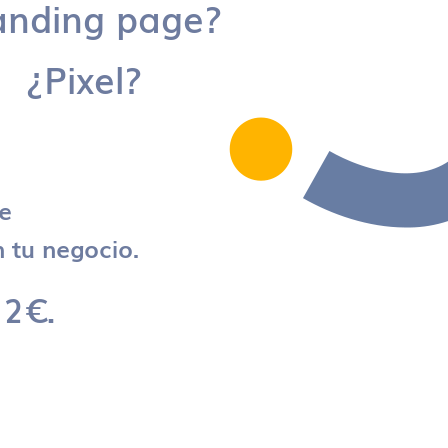
anding page?
¿Pixel?
re
 tu negocio.
 2€.