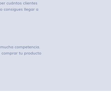
ber cuántos clientes
o consigues llegar a
ay mucha competencia.
 o comprar tu producto