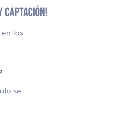
 Y CAPTACIÓN!
en las
?
solo se
.