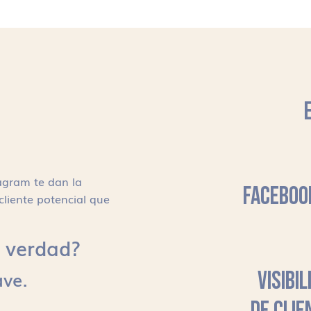
agram te dan la
FACEBOO
cliente potencial que
s, verdad?
ave.
VISIBI