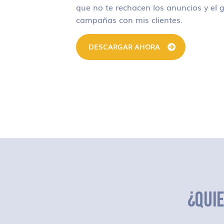
que no te rechacen los anuncios y el g
campañas con mis clientes.
DESCARGAR AHORA
¿QUI