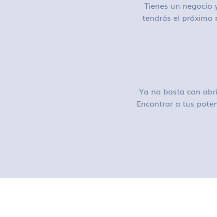
Tienes un negocio y
tendrás el próximo 
Ya no basta con abri
Encontrar a tus poten