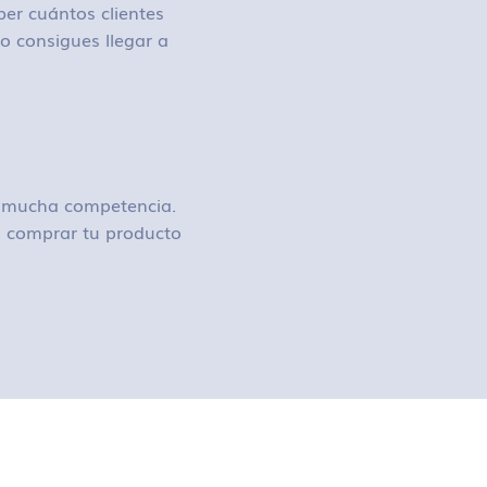
ber cuántos clientes
o consigues llegar a
ay mucha competencia.
 o comprar tu producto