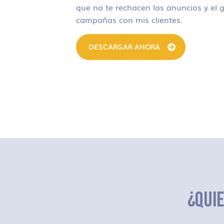
que no te rechacen los anuncios y el g
campañas con mis clientes.
DESCARGAR AHORA
¿QUI