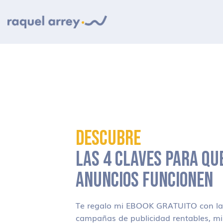
Ir a navegación principal
Ir al contenido principal
Ir al pie de página
DESCUBRE
LAS 4 CLAVES PARA QU
ANUNCIOS FUNCIONEN
Te regalo mi EBOOK GRATUITO con las
campañas de publicidad rentables, m