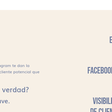
agram te dan la
FACEBOO
cliente potencial que
s, verdad?
ave.
VISIBI