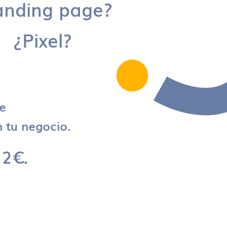
anding page?
¿Pixel?
re
 tu negocio.
 2€.