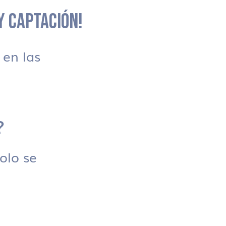
 Y CAPTACIÓN!
en las
?
solo se
.