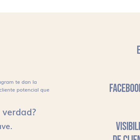
agram te dan la
FACEBOO
cliente potencial que
s, verdad?
ave.
VISIBI