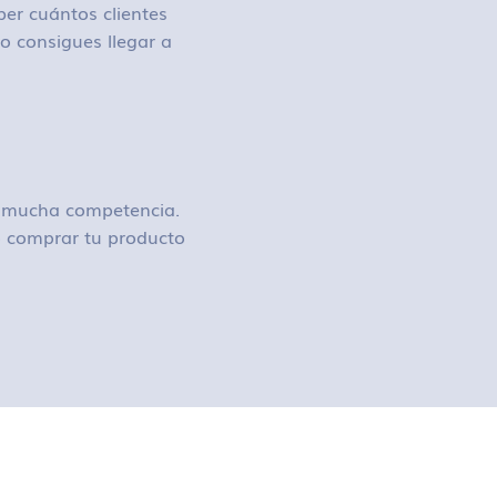
ber cuántos clientes
o consigues llegar a
ay mucha competencia.
 o comprar tu producto