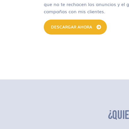
que no te rechacen los anuncios y el g
campañas con mis clientes.
DESCARGAR AHORA
¿QUI