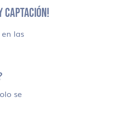
 Y CAPTACIÓN!
en las
?
solo se
.