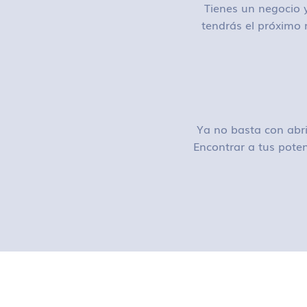
Tienes un negocio y
tendrás el próximo 
Ya no basta con abri
Encontrar a tus poten