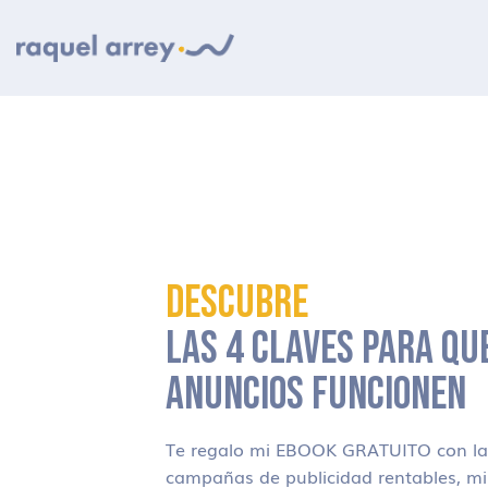
Ir a navegación principal
Ir al contenido principal
Ir al pie de página
DESCUBRE
LAS 4 CLAVES PARA QU
ANUNCIOS FUNCIONEN
Te regalo mi EBOOK GRATUITO con las
campañas de publicidad rentables, m