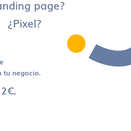
anding page?
¿Pixel?
re
 tu negocio.
 2€.