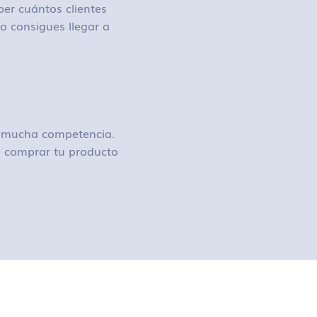
ber cuántos clientes
o consigues llegar a
ay mucha competencia.
 o comprar tu producto