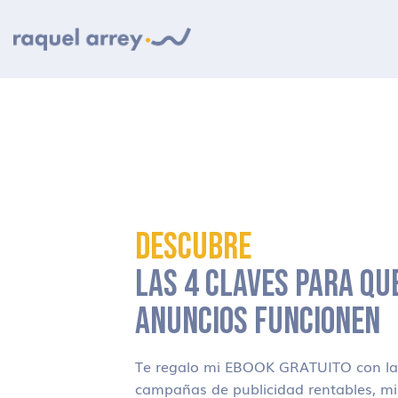
Ir a navegación principal
Ir al contenido principal
Ir al pie de página
DESCUBRE
LAS 4 CLAVES PARA QU
ANUNCIOS FUNCIONEN
Te regalo mi EBOOK GRATUITO con las
campañas de publicidad rentables, m