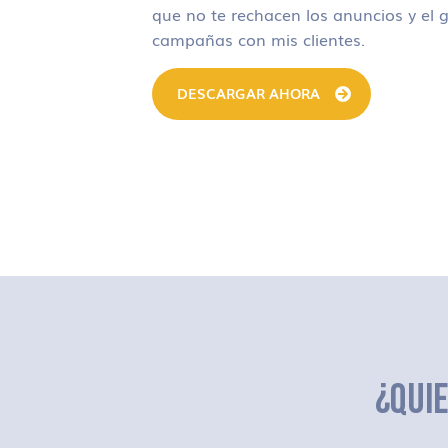
que no te rechacen los anuncios y el g
campañas con mis clientes.
DESCARGAR AHORA
¿QUI