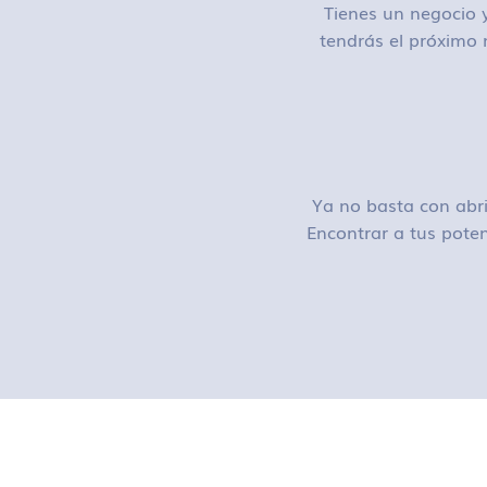
Tienes un negocio y
tendrás el próximo 
Ya no basta con abri
Encontrar a tus poten