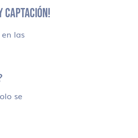
 Y CAPTACIÓN!
en las
?
solo se
.