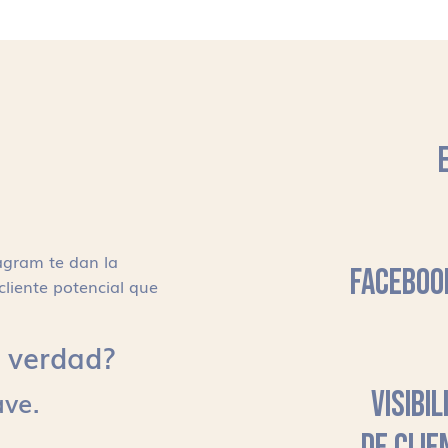
agram te dan la
FACEBOO
cliente potencial que
s, verdad?
ave.
VISIBI