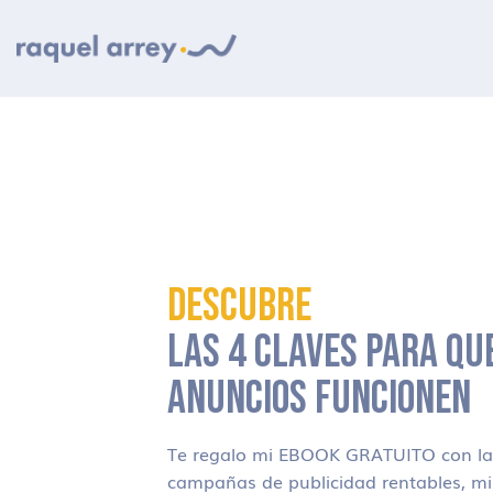
Ir a navegación principal
Ir al contenido principal
Ir al pie de página
DESCUBRE
LAS 4 CLAVES PARA QU
ANUNCIOS FUNCIONEN
Te regalo mi EBOOK GRATUITO con las
campañas de publicidad rentables, m