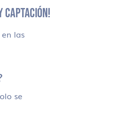
 Y CAPTACIÓN!
en las
?
solo se
.