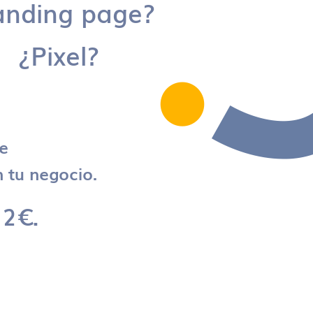
anding page?
¿Pixel?
re
 tu negocio.
 2€.