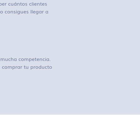
ber cuántos clientes
o consigues llegar a
ay mucha competencia.
 o comprar tu producto