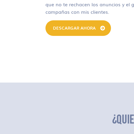
que no te rechacen los anuncios y el g
campañas con mis clientes.
DESCARGAR AHORA
¿QUI