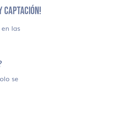
 Y CAPTACIÓN!
en las
?
solo se
.