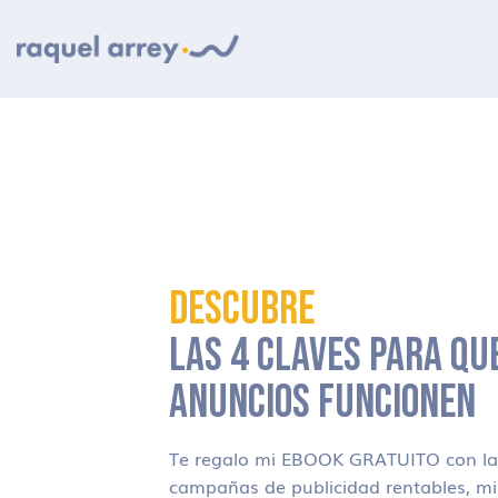
Ir a navegación principal
Ir al contenido principal
Ir al pie de página
DESCUBRE
LAS 4 CLAVES PARA QU
ANUNCIOS FUNCIONEN
Te regalo mi EBOOK GRATUITO con las
campañas de publicidad rentables, m