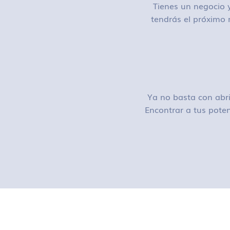
Tienes un negocio y
tendrás el próximo 
Ya no basta con abri
Encontrar a tus poten