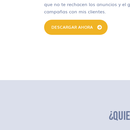
que no te rechacen los anuncios y el g
campañas con mis clientes.
DESCARGAR AHORA
¿QUI