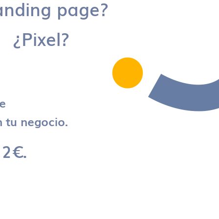
anding page?
¿Pixel?
re
 tu negocio.
 2€.