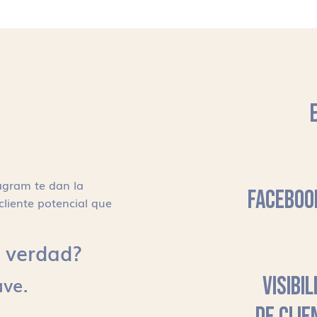
agram te dan la
FACEBOO
cliente potencial que
s, verdad?
ave.
VISIBI