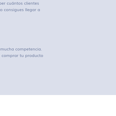
ber cuántos clientes
o consigues llegar a
ay mucha competencia.
 o comprar tu producto