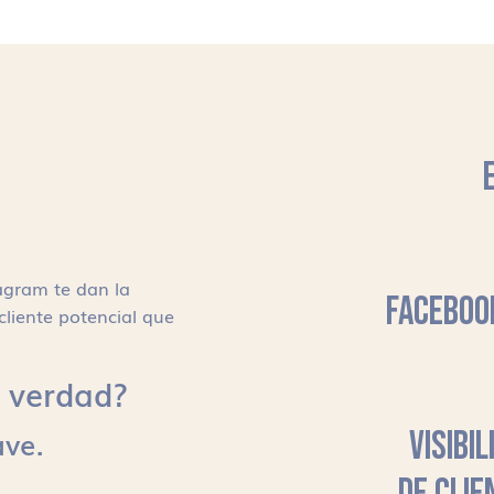
agram te dan la
FACEBOO
cliente potencial que
s, verdad?
ave.
VISIBI