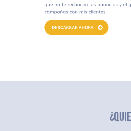
que no te rechacen los anuncios y el g
campañas con mis clientes.
DESCARGAR AHORA
¿QUI