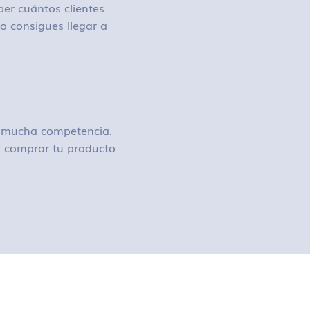
ber cuántos clientes
o consigues llegar a
ay mucha competencia.
 o comprar tu producto