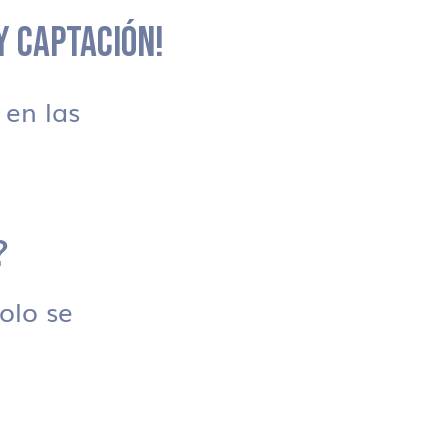
 Y CAPTACIÓN!
en las
?
solo se
.