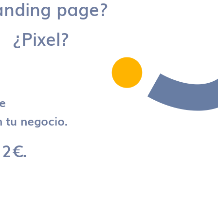
anding page?
¿Pixel?
re
 tu negocio.
 2€.