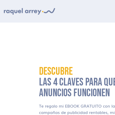
Ir a navegación principal
Ir al contenido principal
Ir al pie de página
DESCUBRE
LAS 4 CLAVES PARA QU
ANUNCIOS FUNCIONEN
Te regalo mi EBOOK GRATUITO con las
campañas de publicidad rentables, m