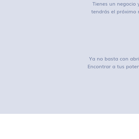
Tienes un negocio y
tendrás el próximo 
Ya no basta con abri
Encontrar a tus poten