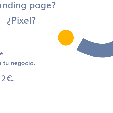
anding page?
¿Pixel?
re
 tu negocio.
 2€.