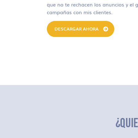
que no te rechacen los anuncios y el g
campañas con mis clientes.
DESCARGAR AHORA
¿QUI