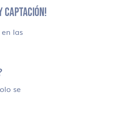
 Y CAPTACIÓN!
en las
?
solo se
.