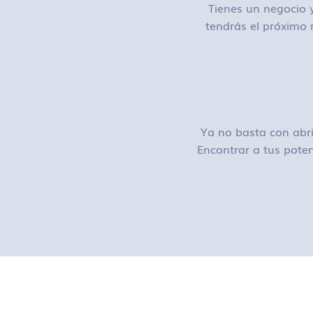
Tienes un negocio y
tendrás el próximo 
Ya no basta con abri
Encontrar a tus poten