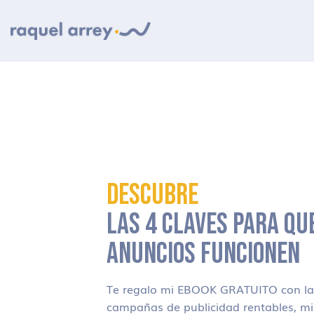
Ir a navegación principal
Ir al contenido principal
Ir al pie de página
DESCUBRE
LAS 4 CLAVES PARA QU
ANUNCIOS FUNCIONEN
Te regalo mi EBOOK GRATUITO con las
campañas de publicidad rentables, m