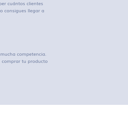
ber cuántos clientes
o consigues llegar a
ay mucha competencia.
 o comprar tu producto