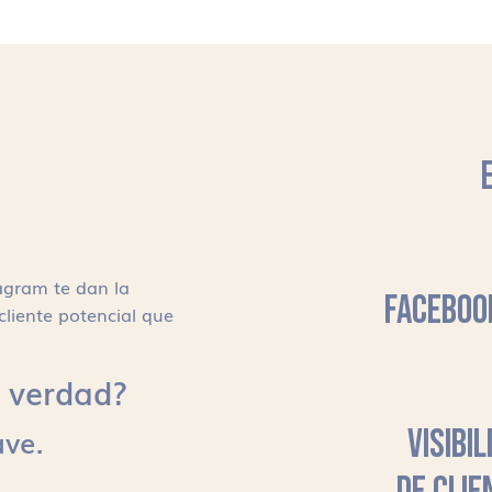
agram te dan la
FACEBOO
cliente potencial que
s, verdad?
ave.
VISIBI