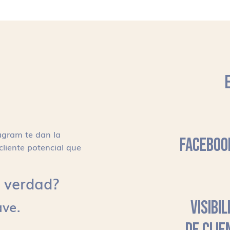
agram te dan la
FACEBOO
cliente potencial que
s, verdad?
ave.
VISIBI