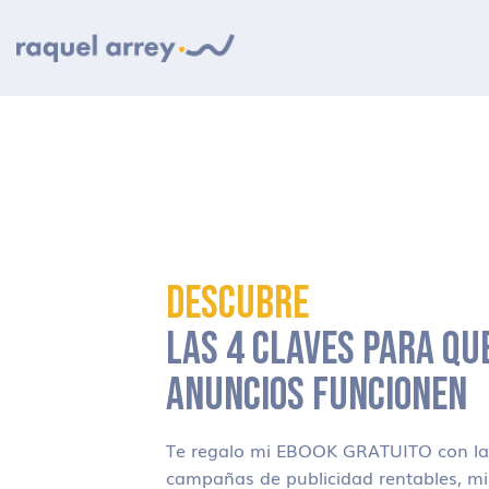
Ir a navegación principal
Ir al contenido principal
Ir al pie de página
DESCUBRE
LAS 4 CLAVES PARA QU
ANUNCIOS FUNCIONEN
Te regalo mi EBOOK GRATUITO con las
campañas de publicidad rentables, m