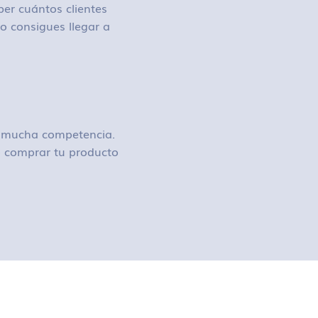
ber cuántos clientes
o consigues llegar a
ay mucha competencia.
 o comprar tu producto