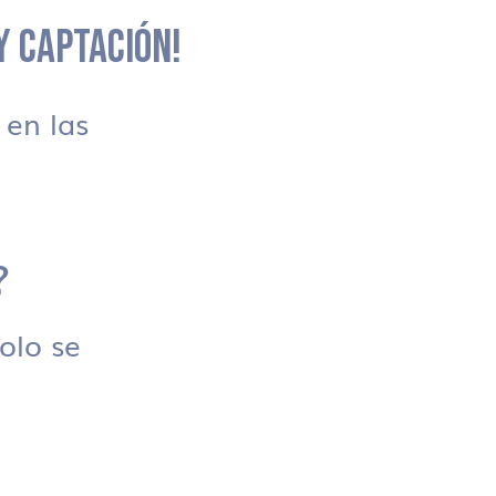
 Y CAPTACIÓN!
en las
?
solo se
.