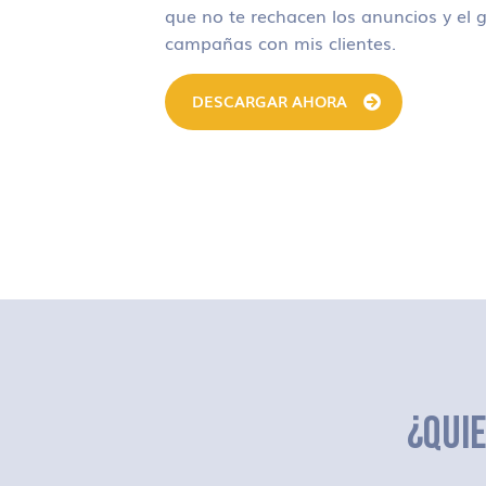
que no te rechacen los anuncios y el g
campañas con mis clientes.
DESCARGAR AHORA
¿QUI