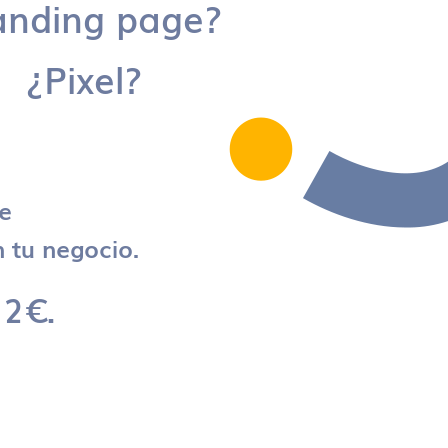
anding page?
¿Pixel?
re
 tu negocio.
 2€.