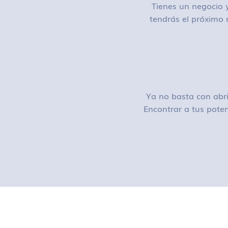
Tienes un negocio y
tendrás el próximo 
Ya no basta con abri
Encontrar a tus poten